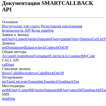
Документация
SMART
CALLBACK
API
Основное
Инструкции для старта
Регистрация приложения
Безопасность API
Коды ошибок
Заявки и Звонки
getQueryList
getQueriesStatus
getQuery
updateQuery
StatusesGetList
T
Домены
getDomains
getBalance
checkCode
scbOnOff
Общие методы
AccountCreate
phoneFormat
tarifList
checkAccount
getMyCode
CALL API
callStart
Сквозные звонки
throwCallsBlocks
throwCallsBlockOnOff
Тегирование
getTagsList
createTag
updateTag
attachTag
detachTag
Мессенджеры
getMQueryList
getMQueriesStatus
getMQuery
attachMTag
detachMTa
SMS
sendSms