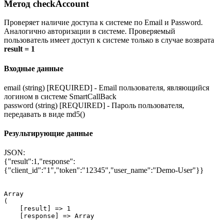
Метод
checkAccount
Проверяет наличие доступа к системе по Email и Password.
Аналогично авторизации в системе. Проверяемый
пользователь имеет доступ к системе только в случае возврата
result = 1
Входные данные
email
(string)
[REQUIRED]
-
Email пользователя, являющийся
логином в системе SmartCallBack
password
(string)
[REQUIRED]
-
Пароль пользователя,
передавать в виде md5()
Результирующие данные
JSON:
{"result":1,"response":
{"client_id":"1","token":"12345","user_name":"Demo-User"}}
Array

(

    [result] => 1

    [response] => 
Array