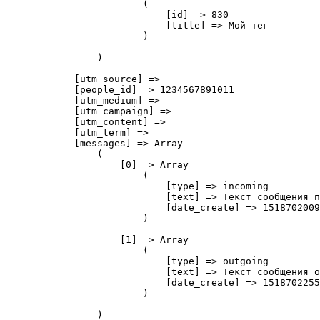
                        (

                            [id] => 830

                            [title] => Мой тег

                        )

                )

            [utm_source] => 

            [people_id] => 1234567891011

            [utm_medium] => 

            [utm_campaign] => 

            [utm_content] => 

            [utm_term] => 

            [messages] => 
Array
                (

                    [0] => 
Array
                        (

                            [type] => incoming

                            [text] => Текст сообщения п
                            [date_create] => 1518702009

                        )

                    [1] => 
Array
                        (

                            [type] => outgoing

                            [text] => Текст сообщения о
                            [date_create] => 1518702255

                        )

                )
