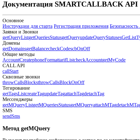
Документация
SMART
CALLBACK API
Основное
Инструкции для старта
Регистрация приложения
Безопасность
Заявки и Звонки
getQueryList
getQueriesStatus
getQuery
updateQuery
StatusesGetList
T
Домены
getDomains
getBalance
checkCode
scbOnOff
Общие методы
AccountCreate
phoneFormat
tarifList
checkAccount
getMyCode
CALL API
callStart
Сквозные звонки
throwCallsBlocks
throwCallsBlockOnOff
Тегирование
getTagsList
createTag
updateTag
attachTag
detachTag
Мессенджеры
getMQueryList
getMQueriesStatus
getMQuery
attachMTag
detachMTa
SMS
sendSms
Метод
getMQuery