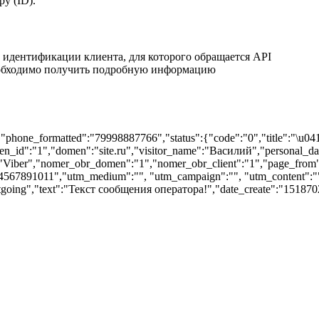
у (ID).
идентификации клиента, для которого обращается API
еобходимо получить подробную информацию
,"phone_formatted":"79998887766","status":{"code":"0","title":"\u
n_id":"1","domen":"site.ru","visitor_name":"Василий","personal_dat
er","nomer_obr_domen":"1","nomer_obr_client":"1","page_from":"http:\/\
234567891011","utm_medium":"", "utm_campaign":"", "utm_content":""
going","text":"Текст сообщения оператора!","date_create":"151870