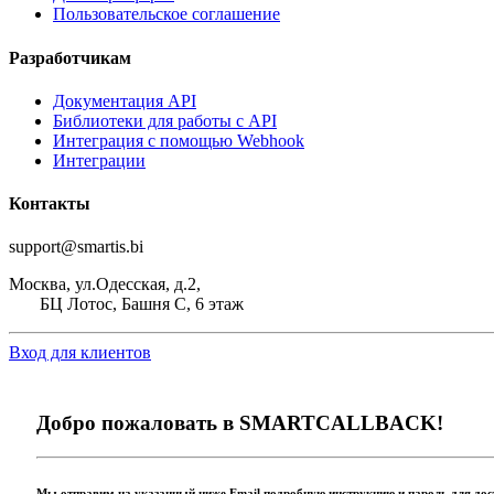
Пользовательское соглашение
Разработчикам
Документация API
Библиотеки для работы с API
Интеграция с помощью Webhook
Интеграции
Контакты
support@smartis.bi
Москва, ул.Одесская, д.2,
БЦ Лотос, Башня С, 6 этаж
Вход для клиентов
Добро пожаловать в
SMART
CALLBACK!
Мы отправим на указанный ниже Email подробную инструкцию и пароль для дост