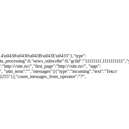
0414\u0438\u0430\u043B\u043E\u0433"},"type":
a_processing":0,"news_subscribe":0,"gclid":"11111111.1111111111","
/site.ru\/","first_page":"http:\/\/site.ru\/", "tags":
, "utm_term":"","messages":[{"type":"incoming","text":"Текст
2255"}],"count_messages_from_operator":"7",