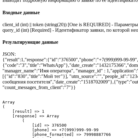
Выводит подробную информацию о заявке по ее идентификатор
Входные данные
client_id
(int)
||
token
(string(20))
[One is REQUIRED]
-
Параметры 
query_id
(int)
[Required]
-
Идентификатор заявки, по которой н
Результирующие данные
JSON:
{"result":1,"response":{"id":"376500","phone":"+7(999)999-99-99"
{"code":"3","title":"WhatsApp"},"date_create":"1432175366","dome
"manager_name":"Имя оператора", "manager_id" : 1,"application":"Vib
[{"id":"830","title":"Мой тег"}], "utm_source":"","people_id":"1
сообщения посетителя","date_create":"1518702009"},{"type":"out
"count_messages_from_client":"7"}}
Array

(

    [result] => 1

    [response] => 
Array
        (

            [id] => 376500

            [phone] => +7(999)999-99-99

            [phone_formatted] => 79998887766
