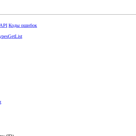
 API
Коды ошибок
ypesGetList
g