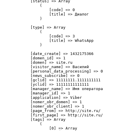
            [status] => 
Array
                (

                    [code] => 0

                    [title] => Диалог

                )

            [type] => 
Array
                (

                    [code] => 3

                    [title] => WhatsApp

                )

            [date_create] => 1432175366

            [domen_id] => 1

            [domen] => site.ru

            [visitor_name] => Василий

            [personal_data_processing] => 0

            [news_subscribe] => 0

            [gclid] => 11111111.1111111111

            [yclid] => 11111111111111

            [manager_name] => Имя оператора

            [manager_id] => 1

            [application] => Viber

            [nomer_obr_domen] => 1

            [nomer_obr_client] => 1

            [page_from] => http://site.ru/

            [first_page] => http://site.ru/

            [tags] => 
Array
                (

                    [0] => 
Array